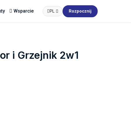
kty
Wsparcie
PL
Rozpocznij
r i Grzejnik 2w1