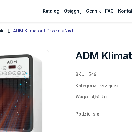
Katalog
Osiągnij
Cennik
FAQ
Konta
iki
ADM Klimator I Grzejnik 2w1
ADM Klimato
SKU:
546
Kategoria:
Grzejniki
Waga:
4,50 kg
Podziel się: