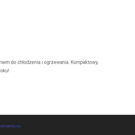
em do chłodzenia i ogrzewania. Kompaktowy,
roku!
damanta.eu