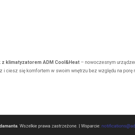
ok z klimatyzatorem ADM Cool&Heat
– nowoczesnym urządzeni
z i ciesz się komfortem w swoim wnętrzu bez względu na porę 
damanta
. Wszelkie prawa zastrzeżone. | Wsparcie:
notifications@a