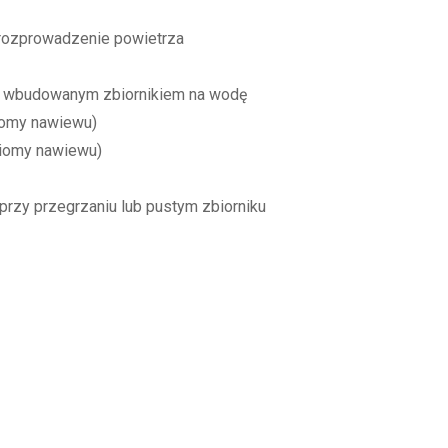
rozprowadzenie powietrza
) z wbudowanym zbiornikiem na wodę
iomy nawiewu)
ziomy nawiewu)
przy przegrzaniu lub pustym zbiorniku